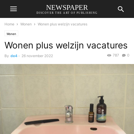
NEWSPAPER
DISCOVER THE ART OF PUBLISHING
Home
Wonen
Wonen plus welzijn vacatures
Wonen
Wonen plus welzijn vacatures
787
0
By
de4
-
26 november 2022