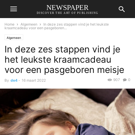
NEWSPAPER
DISCOVER THE ART OF PUBLISHING
Home
Algemeen
In deze zes stappen vind je het leukste
kraamcadeau voor een pasgeboren...
Algemeen
In deze zes stappen vind je
het leukste kraamcadeau
voor een pasgeboren meisje
907
0
By
de4
-
16 maart 2022