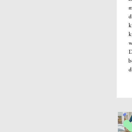
m
d
k
k
w
D
b
d