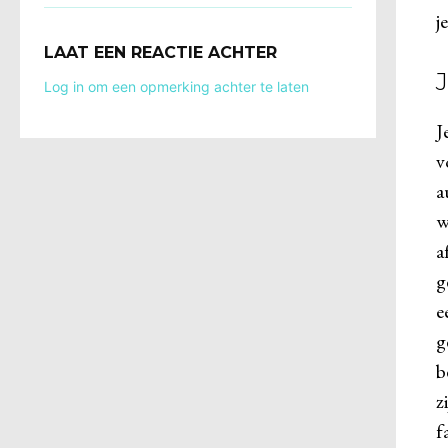
j
LAAT EEN REACTIE ACHTER
Log in om een opmerking achter te laten
J
v
a
w
a
g
e
g
b
z
f