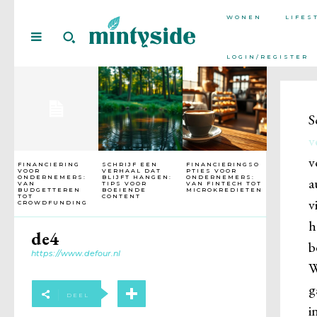
WONEN
LIFES
LOGIN/REGISTER
S
v
v
FINANCIERING
SCHRIJF EEN
FINANCIERINGSO
VOOR
VERHAAL DAT
PTIES VOOR
ONDERNEMERS:
BLIJFT HANGEN:
ONDERNEMERS:
a
VAN
TIPS VOOR
VAN FINTECH TOT
BUDGETTEREN
BOEIENDE
MICROKREDIETEN
TOT
CONTENT
v
CROWDFUNDING
h
de4
b
https://www.defour.nl
W
g
DEEL
i