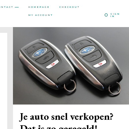
ONTACT
HOMEPAGE
CHECKOUT
SIGN
MY ACCOUNT
IN
Je auto snel verkopen?
Dat is zo geregeld!