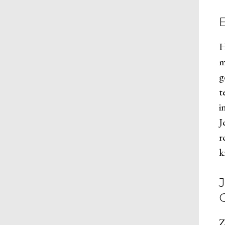
H
m
g
t
i
J
r
k
Z