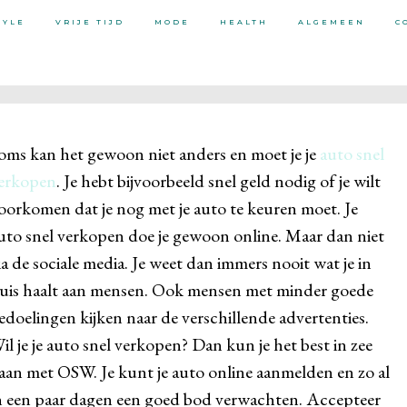
TYLE
VRIJE TIJD
MODE
HEALTH
ALGEMEEN
C
oms kan het gewoon niet anders en moet je je
auto snel
erkopen
. Je hebt bijvoorbeeld snel geld nodig of je wilt
oorkomen dat je nog met je auto te keuren moet. Je
uto snel verkopen doe je gewoon online. Maar dan niet
ia de sociale media. Je weet dan immers nooit wat je in
uis haalt aan mensen. Ook mensen met minder goede
edoelingen kijken naar de verschillende advertenties.
il je je auto snel verkopen? Dan kun je het best in zee
aan met OSW. Je kunt je auto online aanmelden en zo al
n een paar dagen een goed bod verwachten. Accepteer