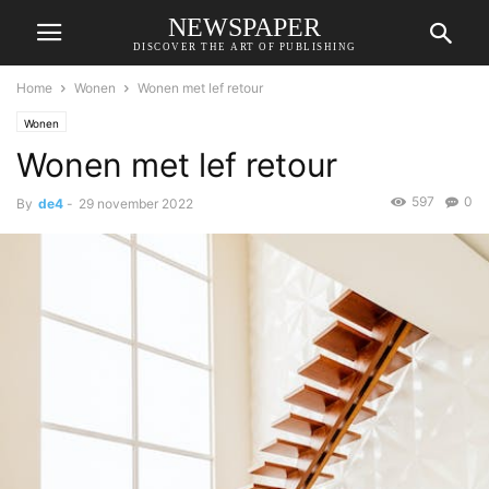
NEWSPAPER
DISCOVER THE ART OF PUBLISHING
Home
Wonen
Wonen met lef retour
Wonen
Wonen met lef retour
597
0
By
de4
-
29 november 2022