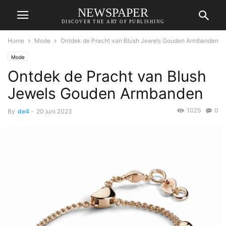
NEWSPAPER
DISCOVER THE ART OF PUBLISHING
Home
Mode
Ontdek de Pracht van Blush Jewels Gouden Armbanden
Mode
Ontdek de Pracht van Blush
Jewels Gouden Armbanden
1025
0
By
de4
-
20 juni 2023