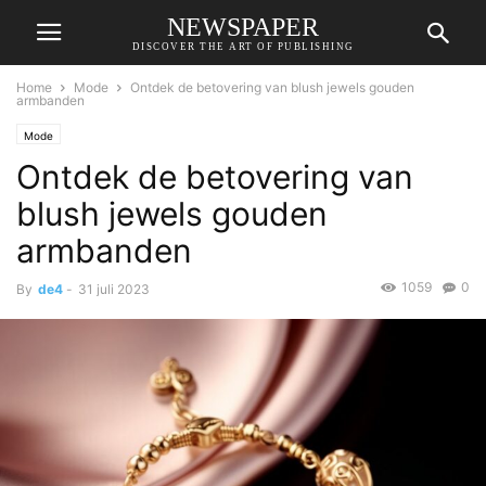
NEWSPAPER
DISCOVER THE ART OF PUBLISHING
Home
Mode
Ontdek de betovering van blush jewels gouden
armbanden
Mode
Ontdek de betovering van
blush jewels gouden
armbanden
1059
0
By
de4
-
31 juli 2023