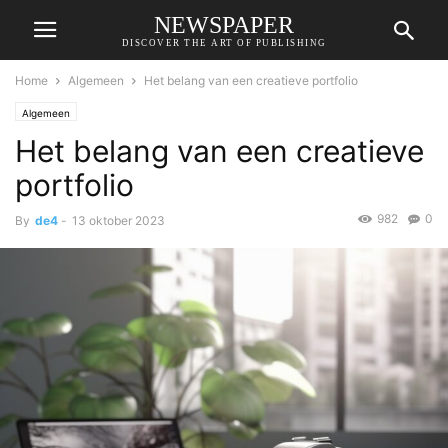
NEWSPAPER
DISCOVER THE ART OF PUBLISHING
Home
Algemeen
Het belang van een creatieve portfolio
Algemeen
Het belang van een creatieve
portfolio
982
0
By
de4
-
13 oktober 2023