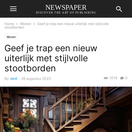
NEWSPAPER
DISCOVER THE ART OF PUBLISHING
Home
Wonen
Geef je trap een nieuw uiterlijk met stijlvolle
stootborden
Wonen
Geef je trap een nieuw
uiterlijk met stijlvolle
stootborden
1016
0
By
de4
-
26 augustus 2023