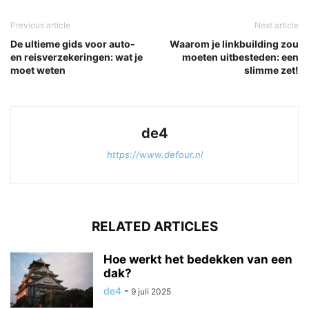
Previous article
Next article
De ultieme gids voor auto-
Waarom je linkbuilding zou
en reisverzekeringen: wat je
moeten uitbesteden: een
moet weten
slimme zet!
de4
https://www.defour.nl
RELATED ARTICLES
Hoe werkt het bedekken van een
dak?
de4
-
9 juli 2025